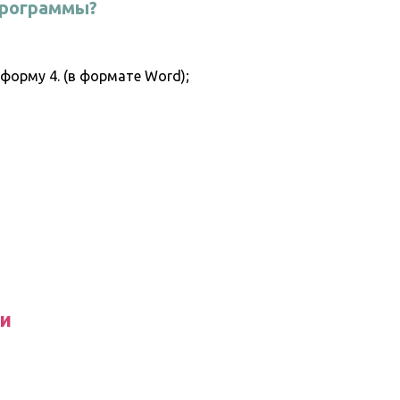
программы?
 форму 4. (в формате Word);
и