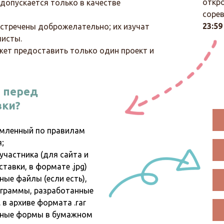
откр
допускается только в качестве
соре
23:59
встречены доброжелательно; их изучат
листы.
жет предоставить только один проект и
 перед
вки?
рмленный по правилам
;
частника (для сайта и
тавки, в формате .jpg)
ые файлы (если есть),
ограммы, разработанные
. в архиве формата .rar
нные формы в бумажном