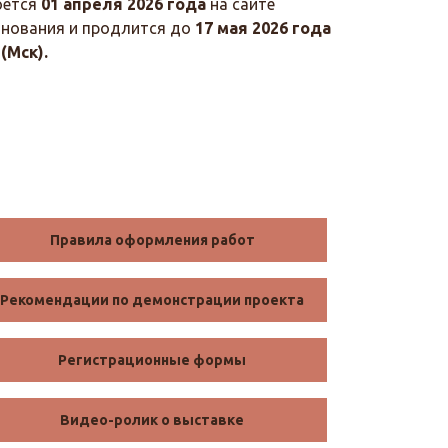
оется
01 апреля 2026 года
на сайте
внования и продлится до
17 мая 2026 года
(Мск).
Правила оформления работ
Рекомендации по демонстрации проекта
Регистрационные формы
Видео-ролик о выставке