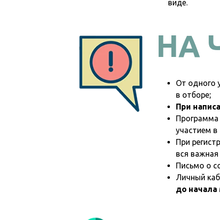
виде.
НА 
От одного 
в отборе;
При напис
Программа 
участием в
При регист
вся важная
Письмо о с
Личный каб
до начала