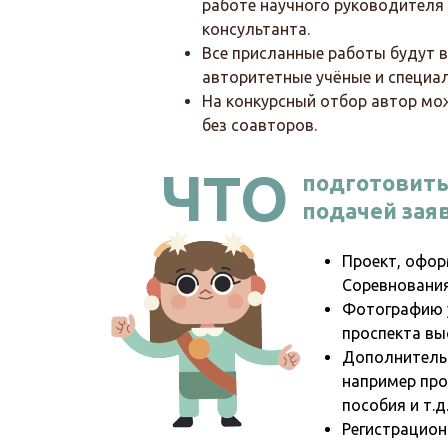
работе научного руководителя 
консультанта.
Все присланные работы будут 
авторитетные учёные и специа
На конкурсный отбор автор мо
без соавторов.
ЧТО
подготовить
подачей зая
Проект, офо
Соревнования
Фотографию у
проспекта выс
Дополнительн
например пр
пособия и т.д
Регистрацио