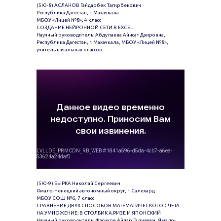
(5Ю-8) АСЛАНОВ Гайдарбек Тагирбекович
Республика Дагестан, г. Махачкала
МБОУ «Лицей №8», 4 класс
СОЗДАНИЕ НЕЙРОННОЙ СЕТИ В EXCEL
Научный руководитель: Абдулаева Айисат Даировна,
Республика Дагестан, г. Махачкала, МБОУ «Лицей №8»,
учитель начальных классов
(5Ю-9) БЫРКА Николай Сергеевич
Ямало-Ненецкий автономный округ, г. Салехард
МБОУ СОШ №6, 7 класс
СРАВНЕНИЕ ДВУХ СПОСОБОВ МАТЕМАТИЧЕСКОГО СЧЕТА
НА УМНОЖЕНИЕ: В СТОЛБИК А.РИЗЕ И ЯПОНСКИЙ
Научный руководитель: Фасиков Айдар Галиевич, Ямало-