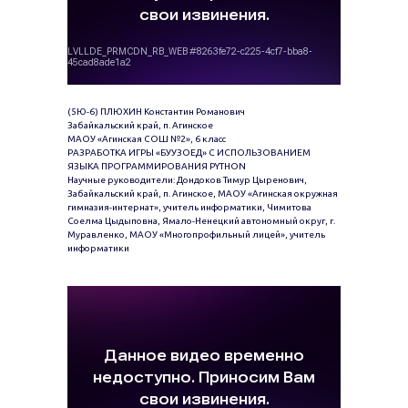
(5Ю-6) ПЛЮХИН Константин Романович
Забайкальский край, п. Агинское
МАОУ «Агинская СОШ №2», 6 класс
РАЗРАБОТКА ИГРЫ «БУУЗОЕД» С ИСПОЛЬЗОВАНИЕМ
ЯЗЫКА ПРОГРАММИРОВАНИЯ PYTHON
Научные руководители: Дондоков Тимур Цыренович,
Забайкальский край, п. Агинское, МАОУ «Агинская окружная
гимназия-интернат», учитель информатики, Чимитова
Соелма Цыдыповна, Ямало-Ненецкий автономный округ, г.
Муравленко, МАОУ «Многопрофильный лицей», учитель
информатики