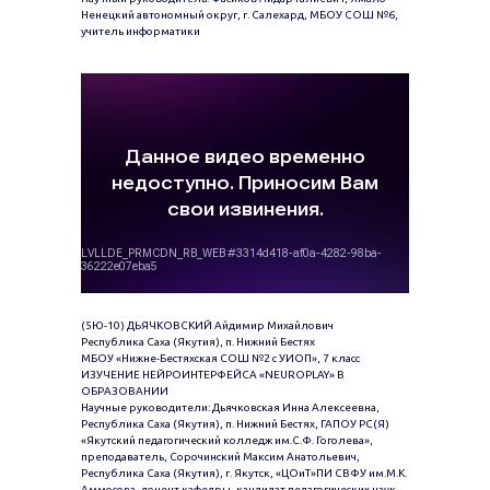
Ненецкий автономный округ, г. Салехард, МБОУ СОШ №6,
учитель информатики
(5Ю-10) ДЬЯЧКОВСКИЙ Айдимир Михайлович
Республика Саха (Якутия), п. Нижний Бестях
МБОУ «Нижне-Бестяхская СОШ №2 с УИОП», 7 класс
ИЗУЧЕНИЕ НЕЙРОИНТЕРФЕЙСА «NEUROPLAY» В
ОБРАЗОВАНИИ
Научные руководители: Дьячковская Инна Алексеевна,
Республика Саха (Якутия), п. Нижний Бестях, ГАПОУ РС(Я)
«Якутский педагогический колледж им.С.Ф. Гоголева»,
преподаватель, Сорочинский Максим Анатольевич,
Республика Саха (Якутия), г. Якутск, «ЦОиТ»ПИ СВФУ им.М.К.
Аммосова, доцент кафедры, кандидат педагогических наук