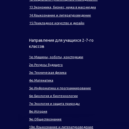
13.Экономика, бизнес, наука в масс-медиа
14.Языкознание и литературоведение
15.Прикладное искусство и дизайн
Направления для учащихся 2-7-го
классов
1ю.Машины, роботы, конструкции
2ю.Ресурсы будущего
3ю.Техническая физика
4ю.Математика
5ю.Информатика и программирование
6ю.Биология и биотехнологии
7ю.Экология и защита природы
8ю.История
9ю.Обществознание
10ю.Языкознание и литературоведение