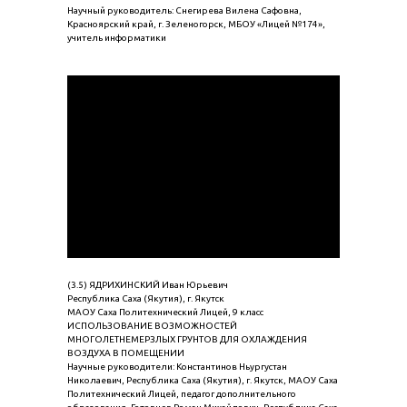
Научный руководитель: Снегирева Вилена Сафовна,
Красноярский край, г. Зеленогорск, МБОУ «Лицей №174»,
учитель информатики
(3.5) ЯДРИХИНСКИЙ Иван Юрьевич
Республика Саха (Якутия), г. Якутск
МАОУ Саха Политехнический Лицей, 9 класс
ИСПОЛЬЗОВАНИЕ ВОЗМОЖНОСТЕЙ
МНОГОЛЕТНЕМЕРЗЛЫХ ГРУНТОВ ДЛЯ ОХЛАЖДЕНИЯ
ВОЗДУХА В ПОМЕЩЕНИИ
Научные руководители: Константинов Ньургустан
Николаевич, Республика Саха (Якутия), г. Якутск, МАОУ Саха
Политехнический Лицей, педагог дополнительного