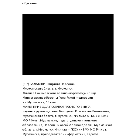
обучения
(3.7) БАЛАКШИН Кирилл Павлович
Мурманская область, г. Мурманск
Филиал Нахимовского военно-морского училища
Министерства обороны Российской Федерации
в г. Мурманске, 10 класс
МАКЕТ ПРИВОДА ПОЛУПОГРУЖНОГО ВИНТА
Научные руководители: Белоушко Константин Евгеньевич,
Мурманская область, г. Мурманск, Филиал ФГКОУ «НВМУ
МО РФ» в г. Мурманске, педагог дополнительного
образования, Павлов Николай Александрович, Мурманская
область, г. Мурманск, Филиал ФГКОУ «НВМУ МО РФ» в г.
Мурманске, преподаватель информатики, педагог