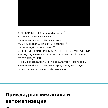
(1)
(3.20) КАРЬКОВЦЕВ Даниил Денисович
(2)
ЗЕЛЕНИН Артём Евгеньевич
Красноярский край, г. Железногорск
(1)
МБОУ «Средняя школа № 101», 8 класс
(2)
МАОУ «Лицей № 102», 5 класс
«ЭНЕРГЕТИЧЕСКИЙ ПРОРЫВ» - АВТОНОМНЫЙ МОДУЛЬНЫЙ
ЗАВОД ПО ДОБЫЧЕ И ПЕРЕРАБОТКЕ УРАНОВОЙ РУДЫ НА
МЕСТОРОЖДЕНИИ
Научный руководитель: Пинтюков Дмитрий Николаевич,
Красноярский край, г. Железногорск, МБУ ДО «Станция
юных техников», педагог робототехники
Прикладная механика и
автоматизация