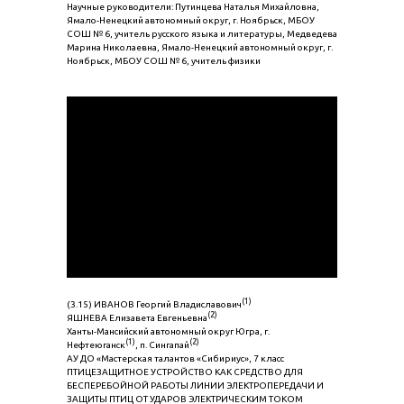
Научные руководители: Путинцева Наталья Михайловна,
Ямало-Ненецкий автономный округ, г. Ноябрьск, МБОУ
СОШ № 6, учитель русского языка и литературы, Медведева
Марина Николаевна, Ямало-Ненецкий автономный округ, г.
Ноябрьск, МБОУ СОШ № 6, учитель физики
(1)
(3.15) ИВАНОВ Георгий Владиславович
(2)
ЯШНЕВА Елизавета Евгеньевна
Ханты-Мансийский автономный округ Югра, г.
(1)
(2)
Нефтеюганск
, п. Сингапай
АУ ДО «Мастерская талантов «Сибириус», 7 класс
ПТИЦЕЗАЩИТНОЕ УСТРОЙСТВО КАК СРЕДСТВО ДЛЯ
БЕСПЕРЕБОЙНОЙ РАБОТЫ ЛИНИИ ЭЛЕКТРОПЕРЕДАЧИ И
ЗАЩИТЫ ПТИЦ ОТ УДАРОВ ЭЛЕКТРИЧЕСКИМ ТОКОМ