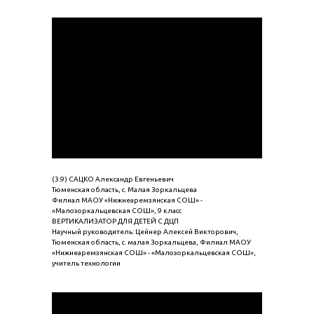
(3.9) САЦКО Александр Евгеньевич
Тюменская область, с. Малая Зоркальцева
Филиал МАОУ «Нижнеаремзянская СОШ» -
«Малозоркальцевская СОШ», 9 класс
ВЕРТИКАЛИЗАТОР ДЛЯ ДЕТЕЙ С ДЦП
Научный руководитель: Цейнер Алексей Викторович,
Тюменская область, с. малая Зоркальцева, Филиал МАОУ
«Нижнеаремзянская СОШ» - «Малозоркальцевская СОШ»,
учитель технологии