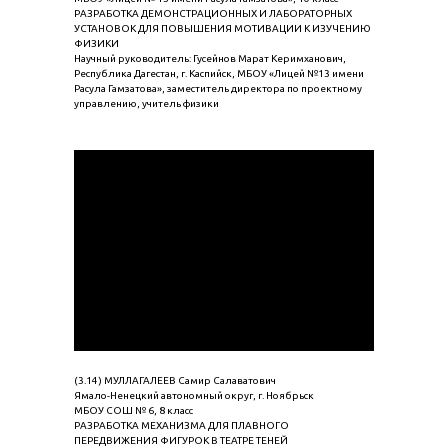
РАЗРАБОТКА ДЕМОНСТРАЦИОННЫХ И ЛАБОРАТОРНЫХ
УСТАНОВОК ДЛЯ ПОВЫШЕНИЯ МОТИВАЦИИ К ИЗУЧЕНИЮ
ФИЗИКИ
Научный руководитель: Гусейнов Марат Керимханович,
Республика Дагестан, г. Каспийск, МБОУ «Лицей №13 имени
Расула Гамзатова», заместитель директора по проектному
управлению, учитель физики
(3.14) МУЛЛАГАЛЕЕВ Самир Салаватович
Ямало-Ненецкий автономный округ, г. Ноябрьск
МБОУ СОШ № 6, 8 класс
РАЗРАБОТКА МЕХАНИЗМА ДЛЯ ПЛАВНОГО
ПЕРЕДВИЖЕНИЯ ФИГУРОК В ТЕАТРЕ ТЕНЕЙ