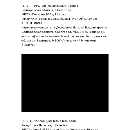
(3.12) ТРЕФЕЛОВ Роман Владимирович
Белгородская область, г. Белгород
МБОУ «Гимназия № 5», 11 класс
ФИЗИКА И ГРИБЫ В СИМБИОЗЕ: ГРИБНОЙ ОАЗИС В
АВТОТЕПЛИЦЕ
Научные руководители: Долуденко Наталья Владимировна,
Белгородская область, г. Белгород, МБОУ «Гимназия № 5»,
учитель физики, Бавыкина Нина Алексеевна, Белгородская
область, г. Белгород, МБОУ «Гимназия № 5», учитель
биологии
(3.13) ШИХАХМЕДОВ Талиб Галибович
Республика Дагестан, г. Каспийск
МБОУ «Лицей № 13 имени Расула Гамзатова», 10 класс