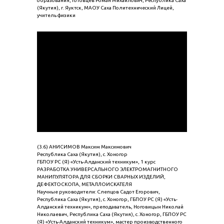
образования, Готовцев Роман Михайлович, Республика Саха
(Якутия), г. Яуктск, МАОУ Саха Политехнический Лицей,
учитель физики
(3.6) АНИСИМОВ Максим Максимович
Республика Саха (Якутия), с. Хоногор
ГБПОУ РС (Я) «Усть-Алданский техникум», 1 курс
РАЗРАБОТКА УНИВЕРСАЛЬНОГО ЭЛЕКТРОМАГНИТНОГО
МАНИПУЛЯТОРА ДЛЯ СБОРКИ СВАРНЫХ ИЗДЕЛИЙ,
ДЕФЕКТОСКОПА, МЕТАЛЛОИСКАТЕЛЯ
Научные руководители: Слепцов Садот Егорович,
Республика Саха (Якутия), с. Хоногор, ГБПОУ РС (Я) «Усть-
Алданский техникум», преподаватель, Ноговицын Николай
Николаевич, Республика Саха (Якутия), с. Хоногор, ГБПОУ РС
(Я) «Усть-Алданский техникум», мастер производственного