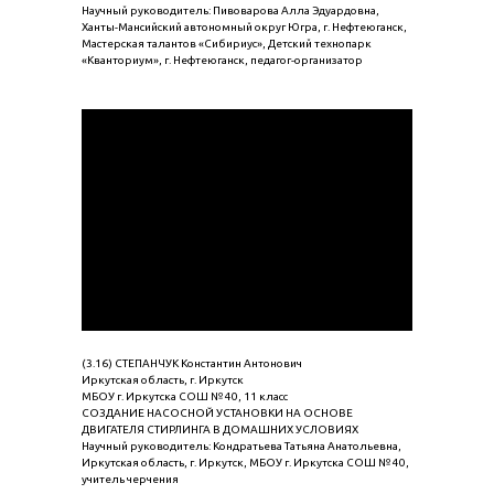
Научный руководитель: Пивоварова Алла Эдуардовна,
Ханты-Мансийский автономный округ Югра, г. Нефтеюганск,
Мастерская талантов «Сибириус», Детский технопарк
«Кванториум», г. Нефтеюганск, педагог-организатор
(3.16) СТЕПАНЧУК Константин Антонович
Иркутская область, г. Иркутск
МБОУ г. Иркутска СОШ № 40, 11 класс
СОЗДАНИЕ НАСОСНОЙ УСТАНОВКИ НА ОСНОВЕ
ДВИГАТЕЛЯ СТИРЛИНГА В ДОМАШНИХ УСЛОВИЯХ
Научный руководитель: Кондратьева Татьяна Анатольевна,
Иркутская область, г. Иркутск, МБОУ г. Иркутска СОШ № 40,
учитель черчения