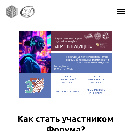
Всероссийский форум
научной молодёжи
«ШАГ В БУДУЩЕЕ»
Посвящён 35-летию Российской научно-
социальной программы для молодёжи и
школьников «Шаг в будущее»
Россия, Москва
23-27 марта 2026 г.
СПИСОК
СПИСОК
ПОБЕДИТЕЛЕЙ
УЧАСТНИКОВ
ФОРУМА
ФОРУМА
ПРЕСС-РЕЛИЗ ОТ
ВЫСТАВКА ФОРУМА
27.03.2026
Как стать участником
Форума?