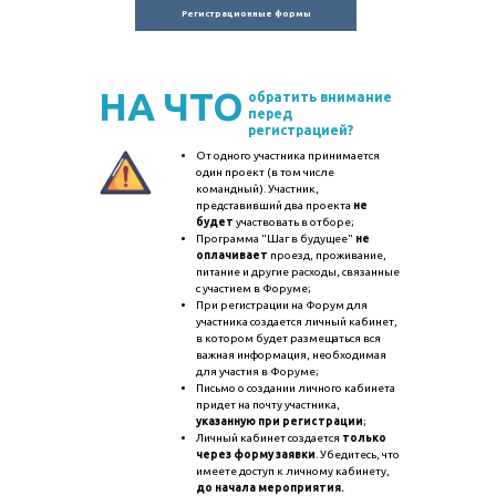
Регистрационные формы
НА ЧТО
обратить внимание
перед
регистрацией?
От одного участника принимается
один проект (в том числе
командный). Участник,
представивший два проекта
не
будет
участвовать в отборе;
Программа "Шаг в будущее"
не
оплачивает
проезд, проживание,
питание и другие расходы, связанные
с участием в Форуме;
При регистрации на Форум для
участника создается личный кабинет,
в котором будет размещаться вся
важная информация, необходимая
для участия в Форуме;
Письмо о создании личного кабинета
придет на почту участника,
указанную при регистрации
;
Личный кабинет создается
только
через форму заявки
. Убедитесь, что
имеете доступ к личному кабинету,
до начала мероприятия.