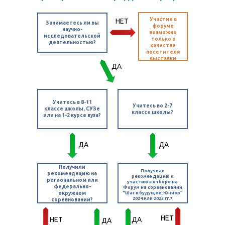
Участие в
НЕТ
Занимаетесь ли вы
форуме
научно-
возможно
исследовательской
только в
деятельностью?
качестве
посетителя
выставки
ДА
Учитесь в 8-11
Учитесь во 2-7
классе школы, СУЗе
классе школы?
или на 1-2 курсе вуза?
ДА
ДА
Получили
Получили
рекомендацию на
рекомендацию к
региональном или
участию в отборе на
федерально-
Форум на соревновании
окружном
"Шаг в будущее, Юниор"
2024 или 2025 гг.?
соревновании?
НЕТ
НЕТ
ДА
ДА