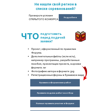
Не нашли свой регион в
списке соревнований?
Проверьте условия
Подробнее
ОТКРЫТОГО КОНКУРСА
ЧТО
подготовить
перед подачей
заявки?
Проект, оформленный по правилам
Форума;
Дополнительные файлы (если есть),
например программы, разработанные
пособия, презентации проекта, в архиве
формата .rar
Фотографию автора в формате .jpg
Регистрационные формы в бумажном виде.
Правила оформления работ
Правила подачи работ на отбор
Полные правила участия в форуме