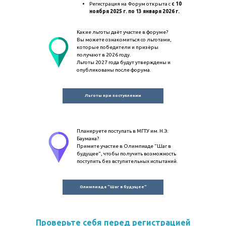
Регистрация на Форум открыта с
с 10
ноября 2025 г. по 13 января 2026 г.
Какие льготы даёт участие в форуме?
Вы можете ознакомиться со льготами,
которые победители и призёры
получают в 2026 году.
Льготы 2027 года будут утверждены и
опубликованы после форума.
Льготы при поступлении
Планируете поступать в МГТУ им. Н.Э.
Баумана?
Примите участие в Олимпиаде "Шаг в
будущее", чтобы получить возможность
поступить без вступительных испытаний.
Олимпиада "Шаг в будущее"
Проверьте себя перед регистрацией