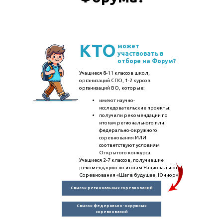
КТО
может
участвовать в
отборе на Форум?
Учащиеся 8-11 классов школ,
организаций СПО, 1-2 курсов
организаций ВО, которые:
имеют научно-
исследовательские проекты;
получили рекомендации по
итогам регионального или
федерально-окружного
соревнования ИЛИ
соответствуют условиям
Открытого конкурса.
Учащиеся 2-7 классов, получившие
рекомендацию по итогам Национального
Соревнования «Шаг в будущее, Юниор»
Список региональных соревнований
Список федерально-окружных
соревнований