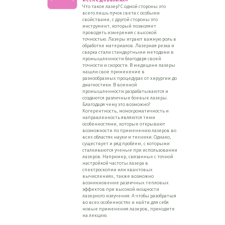
Что такое лазер? С одной стороны это
всего лишь пучок света с особыми
свойствами, с другой стороны это
инструмент, который позволяет
проводить измерения с высокой
точностью. Лазеры играют важную роль в
обработке материалов. Лазерная резка и
сварка стали стандартными методами в
промышленности благодаря своей
точности и скорости. В медицине лазеры
нашли свое применение в
разнообразных процедурах от хирургии до
диагностики. В военной
промышленности разрабатываются и
создаются различные боевые лазеры.
Благодаря чему это возможно?
Когерентность, монохроматичность и
направленность являются теми
особенностями, которые открывают
возможности по применению лазеров во
всех областях науки и техники. Однако,
существует и ряд проблем, с которыми
сталкиваются ученые при использовании
лазеров. Например, связанных с точной
настройкой частоты лазера в
спектроскопии или квантовых
вычислениях, также возможно
возникновение различных тепловых
эффектов при высокой мощности
лазерного излучения. А чтобы разобраться
во всех особенностях и найти для себя
новые применения лазеров, приходите
на лекцию.