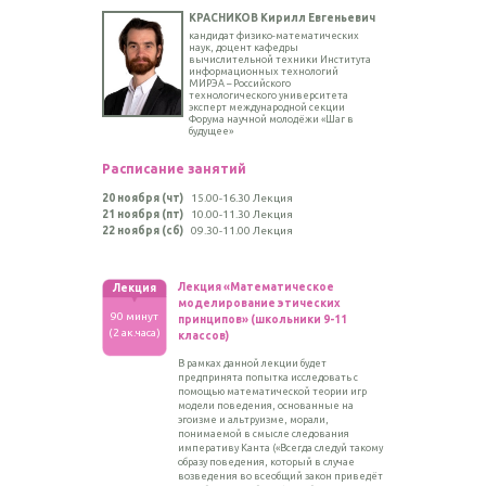
КРАСНИКОВ Кирилл Евгеньевич
кандидат физико-математических
наук, доцент кафедры
вычислительной техники Института
информационных технологий
МИРЭА – Российского
технологического университета
эксперт международной секции
Форума научной молодёжи «Шаг в
будущее»
Расписание занятий
20 ноября (чт)
15.00-16.30 Лекция
21 ноября (пт)
10.00-11.30 Лекция
22 ноября (сб)
09.30-11.00 Лекция
Лекция
«Математическое
Лекция
моделирование этических
90 минут
принципов» (школьники 9-11
(2 ак.часа)
классов)
В рамках данной лекции будет
предпринята попытка исследовать с
помощью математической теории игр
модели поведения, основанные на
эгоизме и альтруизме, морали,
понимаемой в смысле следования
императиву Канта («Всегда следуй такому
образу поведения, который в случае
возведения во всеобщий закон приведёт