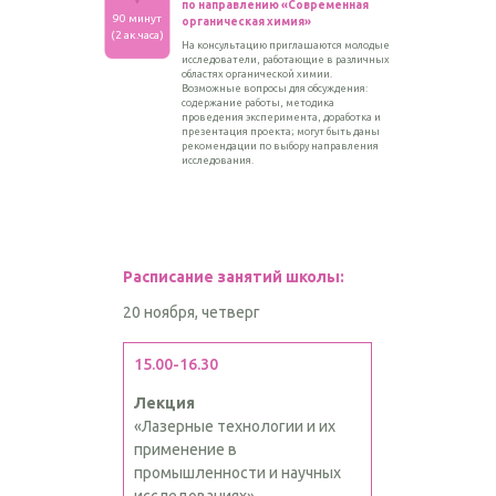
по направлению «Современная
90 минут
органическая химия»
(2 ак.часа)
На консультацию приглашаются молодые
исследо­ватели, работающие в различных
областях органической химии.
Возможные вопросы для обсуждения:
содержание работы, методика
проведения эксперимента, доработка и
презентация проекта; могут быть даны
рекомендации по выбору направления
исследования.
Расписание занятий школы:
20 ноября, четверг
15.00-16.30
Лекция
«Лазерные технологии и их
применение в
промышленности и научных