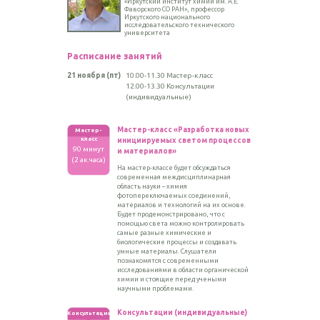
«Иркутский институт химии им. А.Е.
Фаворского СО РАН», профессор
Иркутского национального
исследовательского технического
университета
Расписание занятий
21 ноября (пт)
10.00-11.30 Мастер-класс
12.00-13.30 Консультации
(индивидуальные)
Мастер-класс
«Разработка новых
Мастер-
класс
инициируемых светом процессов
90 минут
и материалов»
(2 ак.часа)
На мастер-классе будет обсуждаться
современная междисциплинарная
область науки – химия
фотопереключаемых соединений,
материалов и технологий на их основе.
Будет продемонстрировано, что с
помощью света можно контролировать
самые разные химические и
биологические процессы и создавать
умные материалы. Слушатели
познакомятся с современными
исследованиями в области органической
химии и стоящие перед учеными
научными проблемами.
Консультации
(индивидуальные)
Консультации