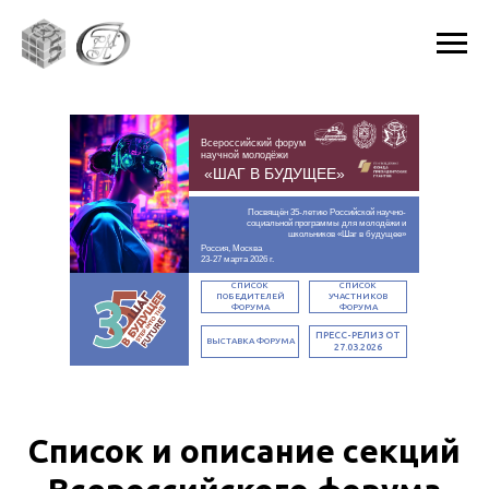
Всероссийский форум
научной молодёжи
«ШАГ В БУДУЩЕЕ»
Посвящён 35-летию Российской научно-
социальной программы для молодёжи и
школьников «Шаг в будущее»
Россия, Москва
23-27 марта 2026 г.
СПИСОК
СПИСОК
ПОБЕДИТЕЛЕЙ
УЧАСТНИКОВ
ФОРУМА
ФОРУМА
ПРЕСС-РЕЛИЗ ОТ
ВЫСТАВКА ФОРУМА
27.03.2026
Список и описание секций