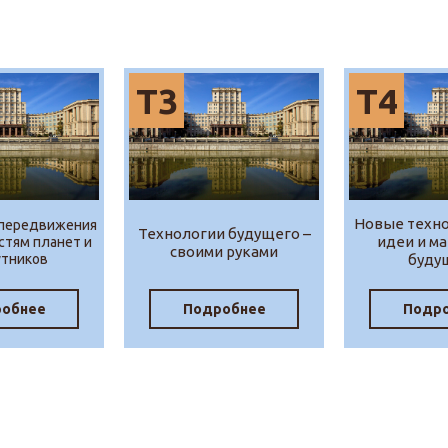
Т3
Т4
Новые техн
 передвижения
Технологии будущего –
идеи и м
стям планет и
своими руками
утников
буду
обнее
Подробнее
Подр