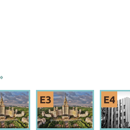
»
Е3
Е4