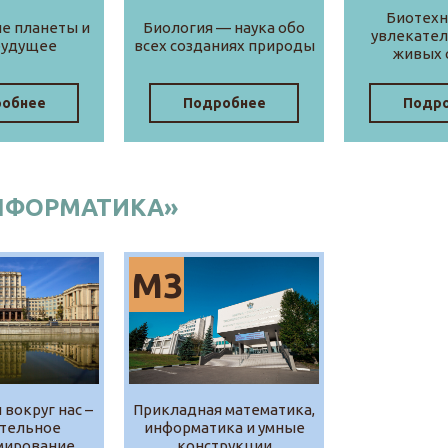
Биотехн
е планеты и
Биология — наука обо
увлекате
будущее
всех созданиях природы
живых 
обнее
Подробнее
Подр
ИНФОРМАТИКА»
М3
 вокруг нас –
Прикладная математика,
тельное
информатика и умные
мирование
конструкции