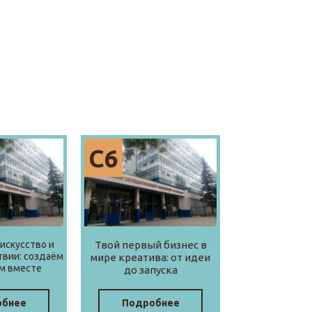
С6
искусство и
Твой первый бизнес в
твии: создаём
мире креатива: от идеи
м вместе
до запуска
обнее
Подробнее