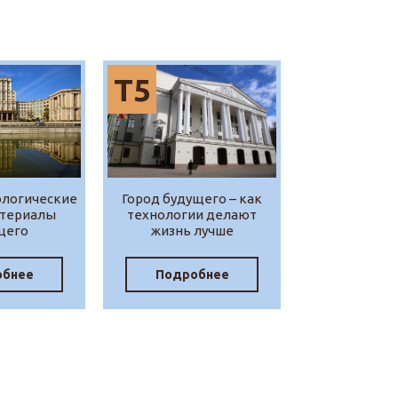
Т5
ологические
Город будущего – как
атериалы
технологии делают
щего
жизнь лучше
обнее
Подробнее