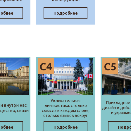
обнее
Подробнее
С4
С5
Увлекательная
Прикладное 
и внутри нас:
лингвистика: столько
дизайн в дейс
щество, связи
смысла в каждом слове,
и украшае
столько языков вокруг
обнее
Подробнее
Подр