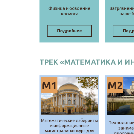
Физика и освоение
Загрязнени
космоса
наше 
Подробнее
Подр
ТРЕК «МАТЕМАТИКА И 
М1
М2
Математические лабиринты
Технологии
и информационные
занима
магистрали: конкурс для
програм