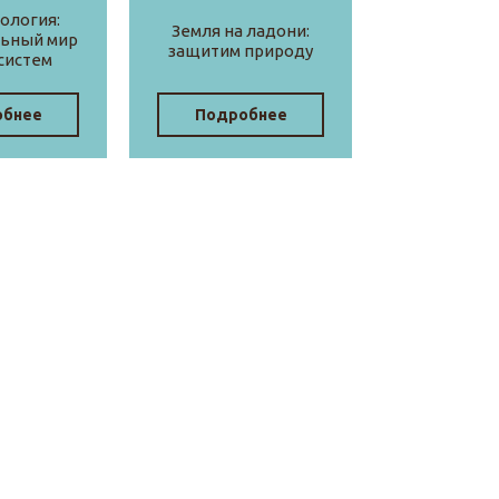
ология:
Земля на ладони:
льный мир
защитим природу
систем
обнее
Подробнее