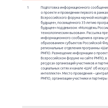
1
Подготовка информационного сообщения
о проекте и проведении первого в рамках
Всероссийского форума научной молодёж
будущее», посвящённого 35-летию прогр
будущее» под девизом: «Молодёжь России
технологическим вызовам». Рассылка пре
информационного сообщения в органы у
образованием субъектов Российской Фе
региональные отделения программы «Шаг 
РМПО. Размещение информации о проект
Всероссийском форуме на сайте РМПО, в 
ресурсах организаций-участников и партн
социальных сетях и канале «ШАГ об иску
интеллекте». Место проведения – центра
РМПО, организации-участники и партнёры