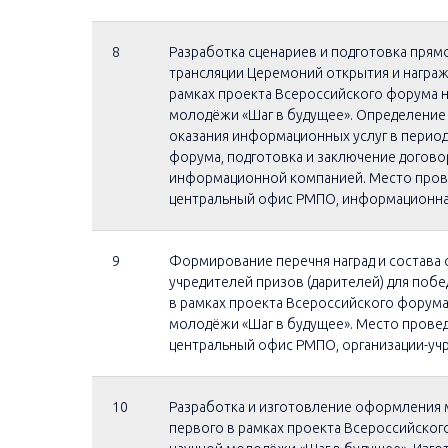
8
Разработка сценариев и подготовка прям
трансляции Церемоний открытия и награж
рамках проекта Всероссийского форума 
молодёжи «Шаг в будущее». Определение
оказания информационных услуг в перио
форума, подготовка и заключение догово
информационной компанией. Место пров
центральный офис РМПО, информационна
9
Формирование перечня наград и состава 
учредителей призов (дарителей) для поб
в рамках проекта Всероссийского форума
молодёжи «Шаг в будущее». Место провед
центральный офис РМПО, организации-уч
10
Разработка и изготовление оформления
первого в рамках проекта Всероссийско