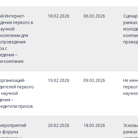
ой Интернет-
18.02.2026
06.03.2026
Сценар
дения первого в
рамках
научной
молодё
 компании для
компан
д проведения
провед
ра с
едения –
я компания
организаций-
19.02.2026
09.03.2026
Не мен
едителей первого
первог
 научной
научно
ения –
редители призов
 мероприятий
20.02.2026
18.03.2026
Эскизы
го форума
рамках