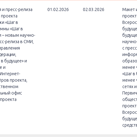
 и пресс-релиза
01.02.2026
02.03.2026
Макет 
 проекта
проект
и «Шаг в
Всерос
аммы «Шаг в
будуще
 – новым научно-
будуще
сс-релиза в СМИ,
научно
правления
с прес
дерации,
информ
в будущее» и
образо
е и
менее 
Интернет-
«Шаг в
ёров проекта,
менее 
сственном
сетях 
льный офис
Первич
 проекта
общест
проект
Всерос
будуще
средст