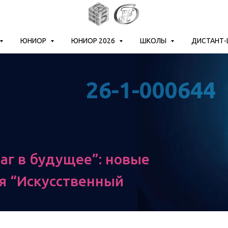
ЮНИОР
ЮНИОР 2026
ШКОЛЫ
ДИСТАНТ
26-1-000644
аг в будущее”: новые
я “Искусственный