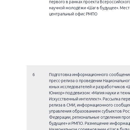
первого в рамках проекта Всероссийско
научной молодёжи «Шаг в будущее». Мест
центральный офис РМПО
6
Подготовка информационного сообщения
пресс-релиза о проведении Национально
юных исследователей и разработчиков «Ш
Юниор» под девизом: «Магия науки и техн
Искусственный интеллект». Рассылка перв
релиза в СМИ, информационного сообщен
управления образованием субъектов Ро
Федерации, региональные отделения про
будущее» и РМПО. Размещение информац
Национальном соревновании «Шаг в буду