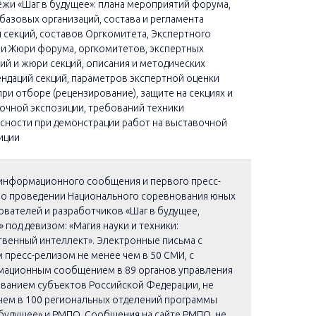
жи «Шаг в будущее»: плана мероприятий форума,
 базовых организаций, состава и регламента
 секций, составов Оргкомитета, Экспертного
 и Жюри форума, оргкомитетов, экспертных
ий и жюри секций, описания и методических
ндаций секций, параметров экспертной оценки
при отборе (рецензирование), защите на секциях и
очной экспозиции, требований техники
сности при демонстрации работ на выставочной
иции
информационного сообщения и первого пресс-
 о проведении Национального соревнования юных
ователей и разработчиков «Шаг в будущее,
 под девизом: «Магия науки и техники:
твенный интеллект». Электронные письма с
 пресс-релизом не менее чем в 50 СМИ, с
ационным сообщением в 89 органов управления
ванием субъектов Российской Федерации, не
чем в 100 региональных отделений программы
 будущее» и РМПО. Сообщения на сайте РМПО, не