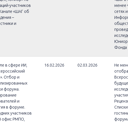
заций-участников
менее 
 Канале «ШАГ об
сетях 
дения –
Информ
стники и
общест
провед
исслед
Юниор»
Фонда 
ле в сфере ИИ,
16.02.2026
02.03.2026
Не мен
Всероссийский
отобра
». Отбор и
Всерос
ализированных
будуще
ки форума.
исслед
ирование
участи
ователей и
Реценз
тия в форуме.
Списки
одних участников
гостин
й офис РМПО,
форум