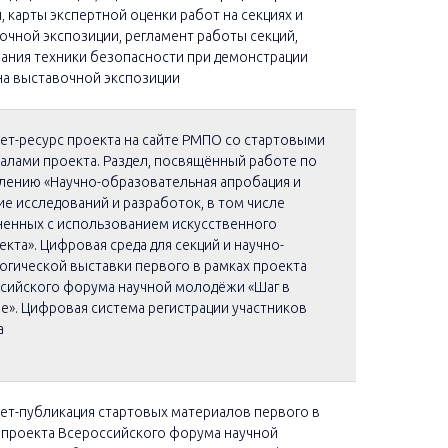
, карты экспертной оценки работ на секциях и
очной экспозиции, регламент работы секций,
ания техники безопасности при демонстрации
на выставочной экспозиции
ет-ресурс проекта на сайте РМПО со стартовыми
алами проекта. Раздел, посвящённый работе по
лению «Научно-образовательная апробация и
ие исследований и разработок, в том числе
енных с использованием искусственного
екта». Цифровая среда для секций и научно-
огической выставки первого в рамках проекта
сийского форума научной молодёжи «Шаг в
е». Цифровая система регистрации участников
а
ет-публикация стартовых материалов первого в
 проекта Всероссийского форума научной