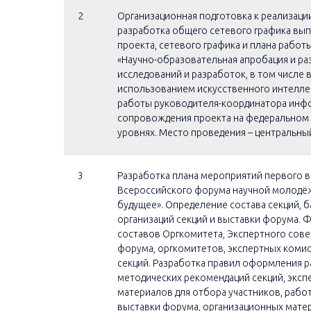
2
Организационная подготовка к реализации
разработка общего сетевого графика вы
проекта, сетевого графика и плана рабо
«Научно-образовательная апробация и ра
исследований и разработок, в том числе
использованием искусственного интеллек
работы руководителя-координатора инф
сопровождения проекта на федеральном
уровнях. Место проведения – центральн
3
Разработка плана мероприятий первого в
Всероссийского форума научной молодёж
будущее». Определение состава секций, 
организаций секций и выставки форума.
составов Оргкомитета, Экспертного сове
форума, оргкомитетов, экспертных коми
секций. Разработка правил оформления р
методических рекомендаций секций, эксп
материалов для отбора участников, рабо
выставки форума, организационных мате