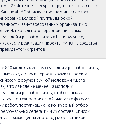
чем в 25 Интернет-ресурсах, группах в социальных
и Канале «ШАГ об искусственном интеллекте».
ирование целевой группы, широкой
венности, заинтересованных организаций о
ении Национального соревнования юных
ователей и разработчиков «Шаг в будущее,
 как части реализации проекта РМПО на средства
президентских грантов
ее 800 молодых исследователей и разработчиков,
нных для участия в первом в рамках проекта
сийском форуме научной молодёжи «Шаг в
е», в том числе не менее 60 молодых
ователей и разработчиков, отобранных для
я в научно-технологической выставке форума.
ии работ, поступивших на конкурсный отбор.
 региональных делегаций и их состава. Список
иц для размещения иногородних участников
а