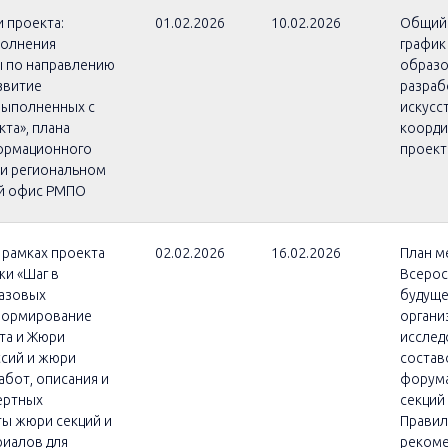
 проекта:
01.02.2026
10.02.2026
Общий 
полнения
график
ты по направлению
образо
звитие
разраб
 выполненных с
искусс
та», плана
коорди
ормационного
проект
 и региональном
ый офис РМПО
 рамках проекта
02.02.2026
16.02.2026
План м
и «Шаг в
Всерос
базовых
будуще
 Формирование
органи
та и Жюри
исслед
ссий и жюри
состав
абот, описания и
форума
ертных
секций 
ты жюри секций и
Правил
риалов для
рекоме