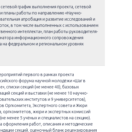
сетевой график выполнения проекта, сетевой
 и планы работы по направлению «Научно-
вательная апробация и развитие исследований и
оток, в том числе выполненных с использованием
твенного интеллекта», план работы руководителя-
натора информационного сопровождения
а на федеральном и региональном уровнях
ероприятий первого в рамках проекта
сийского форума научной молодёжи «Шаг в
е», списки секций (не менее 40), базовых
заций секций и выставки (не менее 10 научно-
овательских институтов и 9 университетов),
ов Оргкомитета, Экспертного совета и Жюри
, оргкомитетов, жюри и экспертных комиссий
(не менее 5 учёных и специалистов на секцию).
а оформления работ, описания и методические
ндации секций, оценочный бланк рецензирования