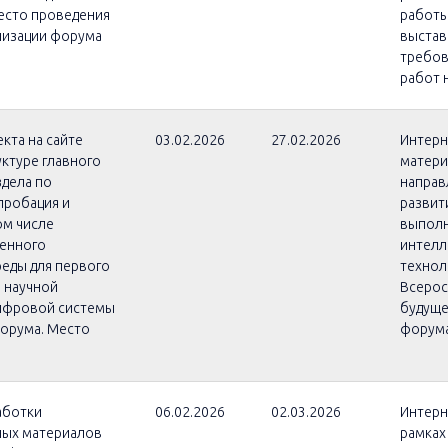
есто проведения
работы
низации форума
выстав
требов
работ 
кта на сайте
03.02.2026
27.02.2026
Интерн
ктуре главного
матери
здела по
направ
пробация и
развит
ом числе
выполн
венного
интелл
еды для первого
технол
 научной
Всерос
цифровой системы
будуще
форума. Место
форум
аботки
06.02.2026
02.03.2026
Интерн
ных материалов
рамках