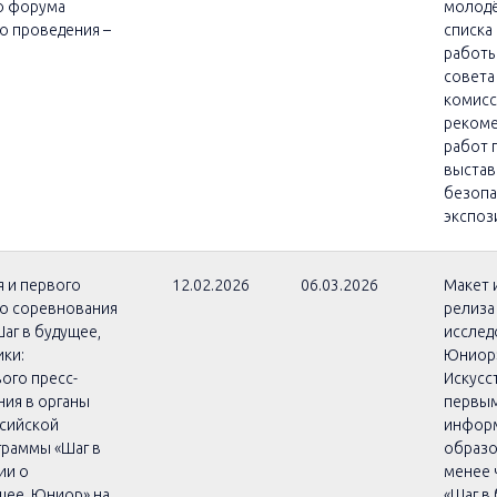
го форума
молодё
о проведения –
списка
работы
совета
комисс
рекоме
работ 
выстав
безопа
экспоз
 и первого
12.02.2026
06.03.2026
Макет 
го соревнования
релиза
аг в будущее,
исслед
ики:
Юниор»
ого пресс-
Искусс
ия в органы
первым
ссийской
информ
граммы «Шаг в
образо
ии о
менее 
щее, Юниор» на
«Шаг в