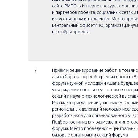
сайте РМПО, в Интернет-ресурсах органи
и партнёров проекта, социальных сетях и
искусственном интеллекте». Место прове
центральный офис РМПО, организации-уча
партнёры проекта
7
Приём и рецензирование работ, в том чис
для отбора на первый в рамках проекта 
форум научной молодёжи «Шаг в будущее
утверждение составов участников специ
секций и научно-технологической выстав
Рассылка приглашений участникам, форм
региональных делегаций молодых исслед
разработчиков для организованного учас
Подбор гостиниц для размещения иногор
форума. Место проведения – центральны
базовые организации секций форума