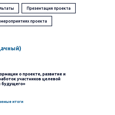
льтаты
Презентация проекта
 мероприятиях проекта
дачный)
формации о проекте, развитие и
работок участников целевой
ы будущего»
емые итоги