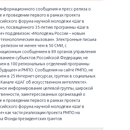
информационного сообщения и пресс-релиза о
е и проведении первого в рамках проекта
сийского форума научной молодёжи «Шаг в
е», посвящённого 35-летию программы «Шаг в
е» под девизом: «Молодёжь России – новым
-технологическим вызовам». Электронные письма
с-релизом не менее чем в 50 СМИ, с
ационным сообщением в 89 органов управления
ванием субъектов Российской Федерации, не
чем в 100 региональных отделений программы
 будущее» и РМПО. Сообщения на сайте РМПО, не
чем в 25 Интернет-ресурсах, группах в социальных
и Канале «ШАГ об искусственном интеллекте».
ное информирование целевой группы, широкой
венности, заинтересованных организаций о
е и проведении первого в рамках проекта
сийского форума научной молодёжи «Шаг в
е» как части реализации проекта РМПО на
ва Фонда президентских грантов