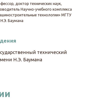
фессор, доктор технических наук,
ководитель Научно-учебного комплекса
ашиностроительные технологии» МГТУ
 Н.Э. Баумана
едения
осударственный технический
мени Н.Э. Баумана
ии