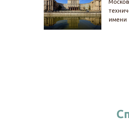
Москов
технич
имени 
С