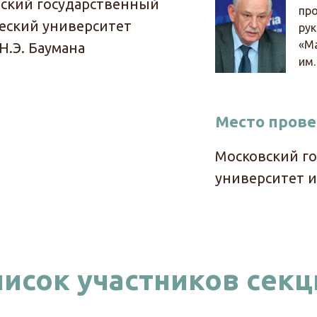
ский государственный
про
еский университет
ру
«М
Н.Э. Баумана
им.
Место пров
Московский г
университет и
писок участников секц